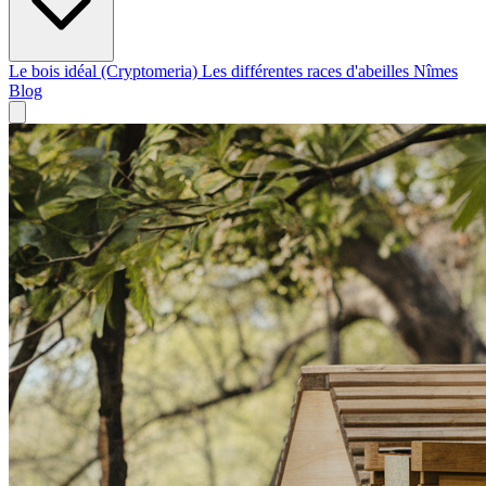
Le bois idéal (Cryptomeria)
Les différentes races d'abeilles
Nîmes
Blog